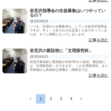
記事を読む
岩見沢指導会の生徒募集はいつやってい
るの？
2024/9/10
いつも「定員のため募集停止」している岩見沢指導会
ですが、中１～３生それぞれ定員１０名でやっている
ため、すぐに満席となってしまいます。 ...
記事を読む
岩見沢の新設校に「文理探究科」
2024/6/15
岩見沢東高校と西高校が令和7年から統合、新設校に
は「文理探究科」ができます。 この文理探究科、まだ
学校側から具体的な情報が（現時点では...
記事を読む
1
2
3
4