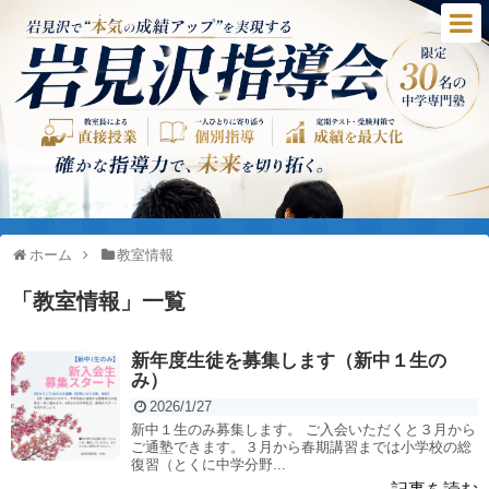
ホーム
教室情報
「
教室情報
」
一覧
新年度生徒を募集します（新中１生の
み）
2026/1/27
新中１生のみ募集します。 ご入会いただくと３月から
ご通塾できます。３月から春期講習までは小学校の総
復習（とくに中学分野...