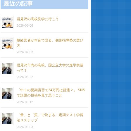
最近の記事
岩見沢の高校見学に行こう
2026-08-06
塾経営者が本音で語る、個別指導塾の選び
方
2026-07-03
岩見沢市内の高校、国公立大学の進学実績
って？
2026-06-22
「中３の夏期講習で34万円は普通？」 SNS
で話題の投稿を見て思うこと
2026-06-12
「量」と「質」で決まる！定期テスト学習
法３ステップ
2026-06-03