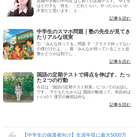
近隣中学校の平均点 はじめての定期テスト。 中１生
はどの子も「何を」「どれくらい」やったらいいか
不安だと思います。 と...
記事を読む
中学生のスマホ問題｜塾の先生が見てき
たリアルな現実
① 「みんな持ってる」問題 子「クラスで持ってない
の僕だけだよ。」 親「みんなが持っていることと必
要かどうかは別でし...
記事を読む
国語の定期テストで得点を伸ばす、たっ
た２つの行動
今日は「国語の定期テスト対策」についてのお話し
です。 子どもたちからは 国語の勉強って、本読めば
いいの？ 漢字の練習以外な...
記事を読む
【中学生の保護者向け】生涯年収に最大5000万