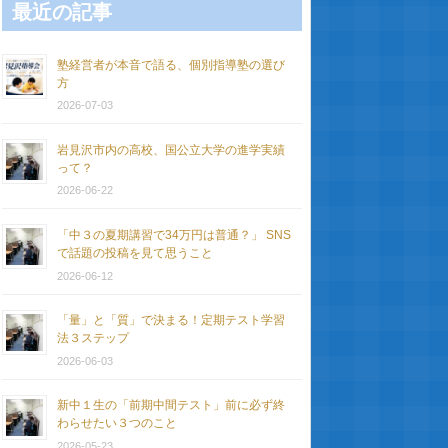
最近の記事
塾経営者が本音で語る、個別指導塾の選び
方
2026-07-03
岩見沢市内の高校、国公立大学の進学実績
って？
2026-06-22
「中３の夏期講習で34万円は普通？」 SNS
で話題の投稿を見て思うこと
2026-06-12
「量」と「質」で決まる！定期テスト学習
法３ステップ
2026-06-03
新中１生の「前期中間テスト」前に必ず終
わらせたい３つのこと
2026-05-23