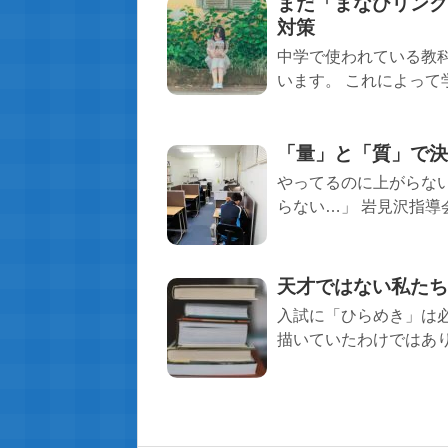
まだ「まなびリンク
対策
中学で使われている教
います。 これによって
「量」と「質」で決
やってるのに上がらな
らない…」 岩見沢指導
天才ではない私たち
入試に「ひらめき」は
描いていたわけではあり