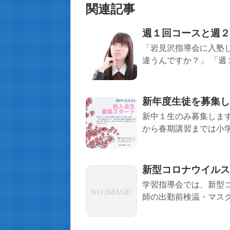
関連記事
週１回コースと週２
「岩見沢指導会に入塾
違うんですか？」 「週
新年度生徒を募集し
新中１生のみ募集しま
から春期講習までは小学
新型コロナウイルス
学習指導会では、新型
師の出勤前検温・マスク