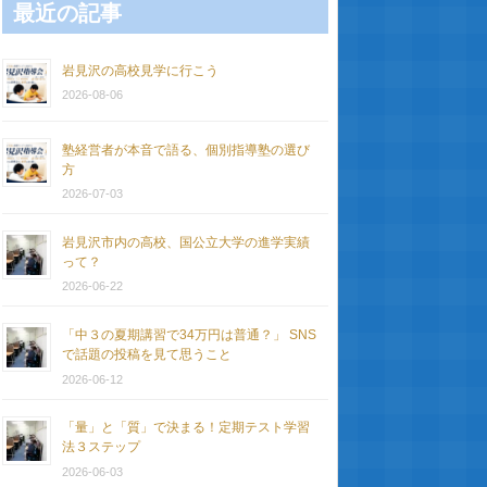
最近の記事
岩見沢の高校見学に行こう
2026-08-06
塾経営者が本音で語る、個別指導塾の選び
方
2026-07-03
岩見沢市内の高校、国公立大学の進学実績
って？
2026-06-22
「中３の夏期講習で34万円は普通？」 SNS
で話題の投稿を見て思うこと
2026-06-12
「量」と「質」で決まる！定期テスト学習
法３ステップ
2026-06-03