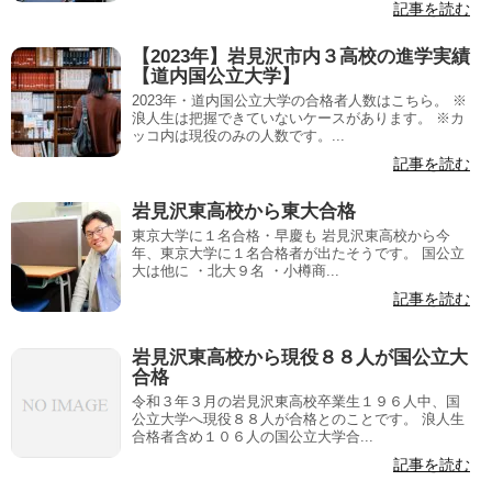
記事を読む
【2023年】岩見沢市内３高校の進学実績
【道内国公立大学】
2023年・道内国公立大学の合格者人数はこちら。 ※
浪人生は把握できていないケースがあります。 ※カ
ッコ内は現役のみの人数です。...
記事を読む
岩見沢東高校から東大合格
東京大学に１名合格・早慶も 岩見沢東高校から今
年、東京大学に１名合格者が出たそうです。 国公立
大は他に ・北大９名 ・小樽商...
記事を読む
岩見沢東高校から現役８８人が国公立大
合格
令和３年３月の岩見沢東高校卒業生１９６人中、国
公立大学へ現役８８人が合格とのことです。 浪人生
合格者含め１０６人の国公立大学合...
記事を読む