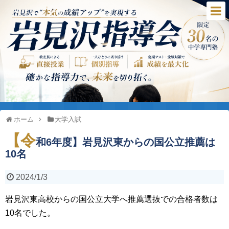
ホーム
大学入試
【令
和6年度】岩見沢東からの国公立推薦は
10名
2024/1/3
岩見沢東高校からの国公立大学へ推薦選抜での合格者数は
10名でした。