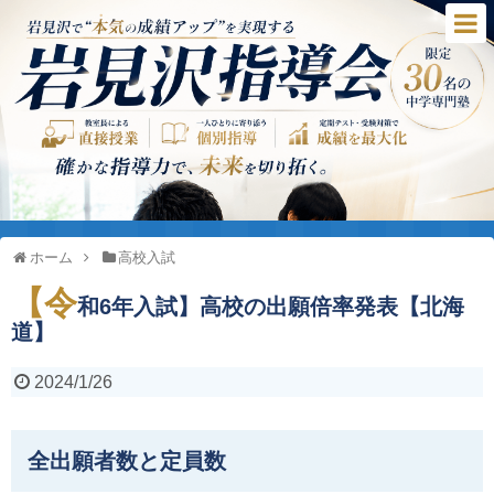
ホーム
高校入試
【令
和6年入試】高校の出願倍率発表【北海
道】
2024/1/26
全出願者数と定員数