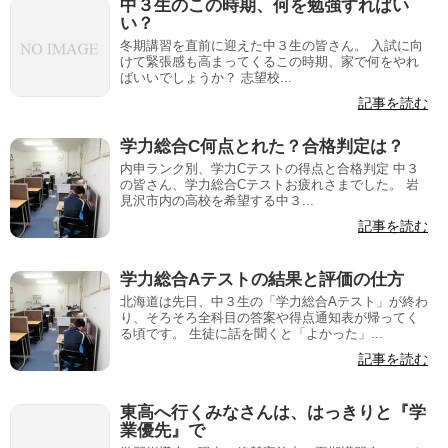
中３生のこの時期、何を勉強すればい
い？
冬期講習を直前に迎えた中３生の皆さん。 入試に向
けて緊張感も高まってくるこの時期、家で何をやれ
ばいいでしょうか？ 志望校...
記事を読む
学力総合C何点とれた？合格判定は？
内申ランク別、学力Cテストの得点と合格判定 中３
の皆さん、学力総合Cテストお疲れさまでした。 岩
見沢市内の高校を希望する中３...
記事を読む
学力総合Aテストの結果と評価の仕方
北海道は先日、中３生の「学力総合Aテスト」が終わ
り、そろそろ全科目の答案や得点通知表が帰ってく
る頃です。 生徒に話を聞くと「よかった」...
記事を読む
東高へ行くみなさんは、はっきりと『学
業優先』で